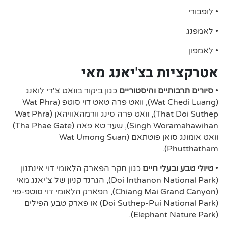
• לופבורי
• לאמפנג
• לאמפון
אטרקציות בצ'יאנג מאי
•
סיורים תרבותיים והיסטוריים
כגון ביקור בוואט צ'די לואנג
(Wat Chedi Luang), וואט פרה טאט דוי סוטפ (Wat Phra
That Doi Suthep), וואט פרה סינג וורמהאוויהאן (Wat Phra
Singh Woramahawihan), שער טא פאה (Tha Phae Gate)
וואט אומונג סואן פוטתאם (Wat Umong Suan
Phutthatham).
•
טיולי טבע ובעלי חיים
כגון חקר הפארק הלאומי דוי אינתנון
(Doi Inthanon National Park), הגרנד קניון של צ'יאנג מאי
(Chiang Mai Grand Canyon), הפארק הלאומי דוי סוטפ-פוי
(Doi Suthep-Pui National Park) או פארק טבע הפילים
(Elephant Nature Park).