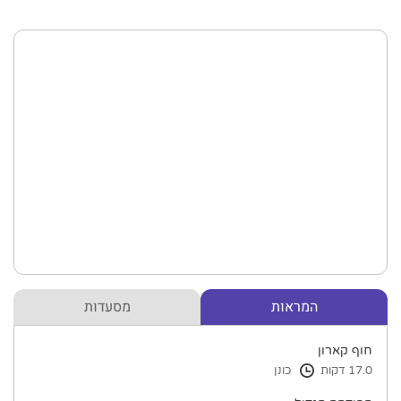
המראות
מסעדות
חוף קארון
17.0 דקות
כונן