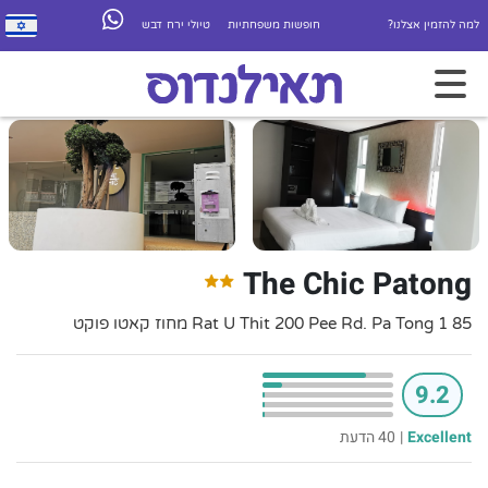
למה להזמין אצלנו?
חופשות משפחתיות
טיולי ירח דבש
The Chic Patong
85 1 Rat U Thit 200 Pee Rd. Pa Tong מחוז קאטו פוקט
9.2
Excellent
|
40 הדעת