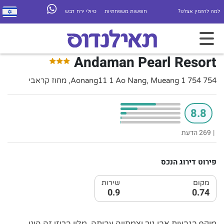
למה להזמין אצלנו?
חופשות משפחתיות
טיולי ירח דבש
Andaman Pearl Resort
754 754 1 Aonang11 1 Ao Nang, Mueang, מחוז קראבי
8.8
|
269 הדעת
פירוט דירוג הנכס
מקום
שירות
0.9
0.74
מוקף בגבעות אבן גיר וצמחייה עבותה, מלון בריזי זה הינו