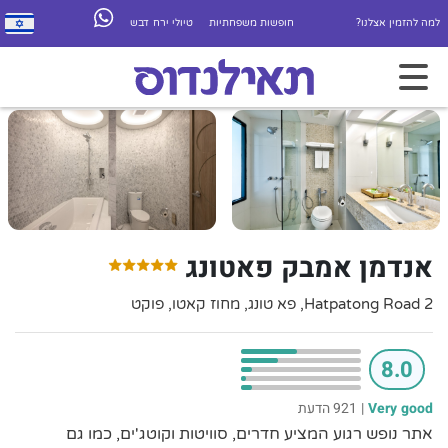
למה להזמין אצלנו?
חופשות משפחתיות
טיולי ירח דבש
אנדמן אמבק פאטונג
2 Hatpatong Road, פא טונג, מחוז קאטו, פוקט
8.0
Very good
|
921 הדעת
אתר נופש רגוע המציע חדרים, סוויטות וקוטג'ים, כמו גם