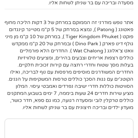
מסעדה ובריכה עם בר שניתן לשחות אליו.
אתר נופש מודרני זה הממוקם במרחק של 3 דקות הליכה מחוף
פאטונג ( Patong ), נמצא במרחק של 5 ק"מ מטייגר קינגדום
פוקט ( Tiger Kingdom Phuket ), במרחק של 10 ק"מ מן מיני
גולף דינו פארק ( Dino Park ) ובמרחק של 20 ק"מ ממקדש
וואט צ'אלונג ( Wat Chalong ). החדרים הלא פורמליים
כוללים רצפות אריחים וצבעים בהירים, ומציעים טלוויזיות
בעלות מסך שטוח וחדרי רחצה עם קירות זכוכית חלקיים.
החדרים המשודרגים מוסיפים מרפסות עם נוף לבריכה, ואילו
הקוטג'ים עם גגות הסכך כוללים טרסות המשקיפות על הגנים.
הסוויטות כוללות חדרי ישיבה נפרדים ואמבטי עיסוי. המלון
מציע שירות חדרים 24 שעות ביממה, 7 ימים בשבוע.המתקנים
כוללים טרקלין לובי ומסעדה רגועה, כמו גם ספא, חדר כושר,
מועדון ילדים ובריכה חיצונית עם בר שניתן לשחות אליו.