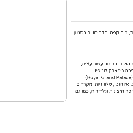
ת, בית קפה וחדר כושר בסגנון
Royal Grand P) הוא מלון נינוח השוכן ברחוב עטור עצים,
מתחנת מטרו, במרחק של 6 דקות הליכה מפארק לומפיני
(Lumphini Park) ובמרחק של 7 ק"מ מהארמון המלכותי הגדול (Royal Grand Palace).
אלחוטי, טלוויזיות, מקררים
ה חיצונית וגלידריה, כמו גם