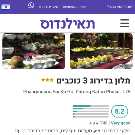
למה להזמין אצלנו?
חופשות משפחתיות
טיולי ירח דבש
מלון בדירוג 3 כוכבים
179 Phangmuang Sai Ko Rd. Patong Kathu Phuket
8.2
Very good
|
740 הדעת
מלון יוקרתי המציע סעודות ונוף לים, בתוספת בריכת גג עם