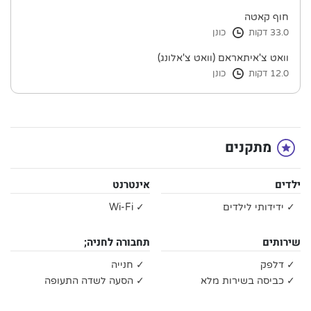
חוף קאטה
33.0 דקות
כונן
וואט צ'איתאראם (וואט צ'אלונג)
12.0 דקות
כונן
מתקנים
ילדים
אינטרנט
✓ ידידותי לילדים
✓ Wi-Fi
שירותים
תחבורה לחניה;
✓ דלפק
✓ חנייה
✓ כביסה בשירות מלא
✓ הסעה לשדה התעופה