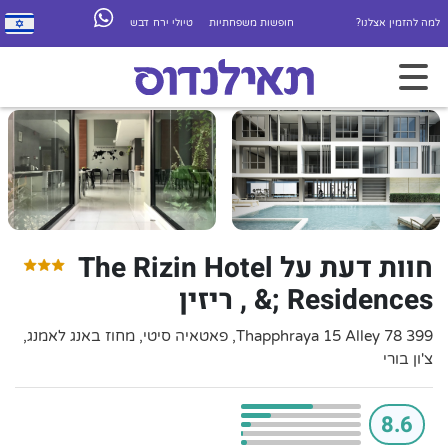
למה להזמין אצלנו?
חופשות משפחתיות
טיולי ירח דבש
חוות דעת על The Rizin Hotel
&; Residences , ריזין
399 78 Thapphraya 15 Alley, פאטאיה סיטי, מחוז באנג לאמנג,
צ'ון בורי
8.6