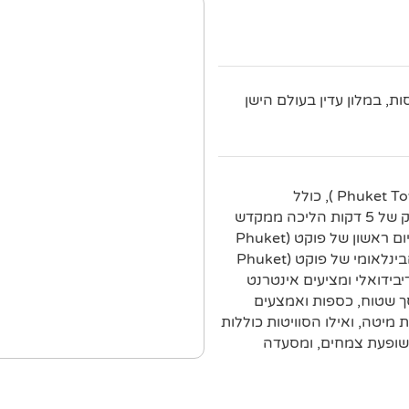
, במלון עדין בעולם הישן
מלון עדין זה הממוקם ברחוב הומה בעיר העתיקה של פוקט ( Phuket Town ), כולל
ארכיטקטורה סינית-פורטוגזית משנת 1929. המלון נמצא במרחק של 5 דקות הליכה ממקדש
צ'או סאנג תאם (Chao Sang Tham Shrine) ומשוק הלילה של יום ראשון של פוקט (Phuket
Sunday Night Market), ובמרחק של 32 ק"מ מנמל התעופה הבינלאומי של פוקט (Phuket
ופן אינדיבידואלי ומציעים אינטרנט
סך שטוח, כספות ואמצעים
מיטה, ואילו הסוויטות כוללות
ת שופעת צמחים, ומסעדה