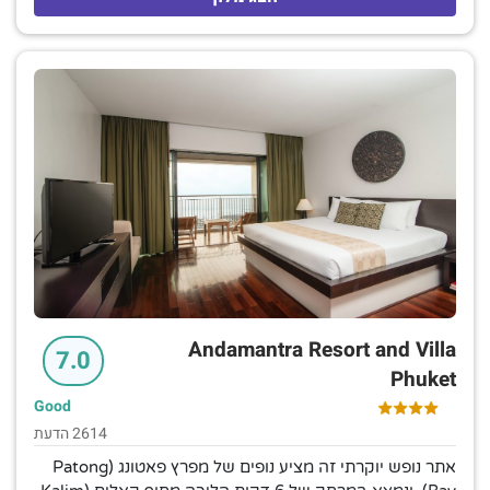
אמבטיות חיצוניות ו/או נמצאות על חוף הים. הווילות
העצמאיות מספקות מטבחים ושירות משרת אישי. שירות
החדרים זמין 24 שעות ביממה, 7 ימים בשבוע.המתקנים
כוללים סעודות מאכלי ים, אזור חוף פרטי ומנחת מסוקים, כמו
גם בריכה חיצונית, חדר כושר וספא. שיעורי מואי תאי (Muay
Thai), יוגה ובישול מוצעים, כמו גם ארוחת בוקר, חניה ושירות
הסעות מ/אל שדה התעופה.
Andamantra Resort and Villa
7.0
Phuket
Good
2614 הדעת
אתר נופש יוקרתי זה מציע נופים של מפרץ פאטונג (Patong