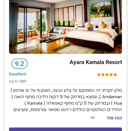
שניתן לשחות אליהם. יש גם חדר כושר, ספא ומועדון ילדים.
Ayara Kamala Resort
9.2
Excellent
389 הדעת
מלון יוקרתי זה הממוקם על צלע גבעה, משקיף על ים אנדמן (
Andaman ), ונמצא במרחק של 9 דקות הליכה מחוף הואה (
Hua ) ובמרחק של 5 ק"מ מחוף קאמאלה ( Kamala ).
החדרים האלגנטיים כוללים ריהוט מפואר ומרפסות, ומציעים
נוף לים, אינטרנט אלחוטי, מסכים שטוחים, ספות ושולחנות
הצג עוד
עבודה. החדרים והסוויטות המשודרגים כוללים אמבטי עיסוי,
גישה ישירה לבריכה ו/או בריכות פרטיות. וילות מפוארות עם