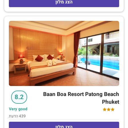
הצג מלון
חדר שינה אחד עד 5 חדרי שינה מוסיפות מטבחים. יש כאן
מסעדה מפוארת, טרקלין מוקף זכוכית, חוף פרטי, בריכה עם
שפת אינסוף ובר קוקטיילים, כמו גם חדר כושר ומגרש טניס.
שיעורי בישול תאילנדי, עיסויים וטיפולי ספא זמינים, כמו גם
ארוחת בוקר וחניה.
Baan Boa Resort Patong Beach
8.2
Phuket
Very good
439 הדעת
הצג מלון