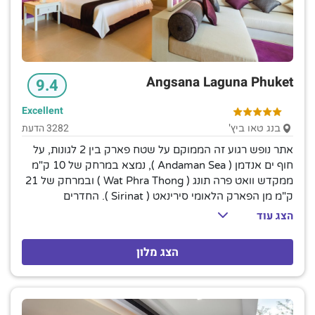
Angsana Laguna Phuket
9.4
Excellent
3282 הדעת
בנג טאו ביץ'
אתר נופש רגוע זה הממוקם על שטח פארק בין 2 לגונות, על
חוף ים אנדמן ( Andaman Sea ), נמצא במרחק של 10 ק"מ
ממקדש וואט פרה תונג ( Wat Phra Thong ) ובמרחק של 21
ק"מ מן הפארק הלאומי סירינאט ( Sirinat ). החדרים
העכשוויים כוללים אינטרנט אלחוטי חינם, טלוויזיות בעלות
הצג עוד
מסך שטוח, מאווררי תקרה, מיני בר ואמצעים להכנת תה
וקפה. המרפסות מציעות נוף לגינה ו/או ללגונה; חלקם מציעים
הצג מלון
גישה ישירה לבריכה. סוויטות לופט מוסיפות מפלסים נפרדים
ומרפסות גג; וילות האגף כוללות בריכות פרטיות. המתקנים
כוללים אפשרויות רבות לסעודה וברים, כמו גם בריכה
חיצונית, מסלול גולף, חדר כושר, ספורט מים וחדר משחקים