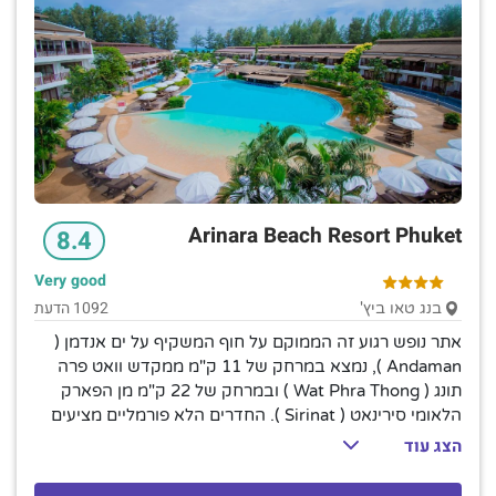
Arinara Beach Resort Phuket
8.4
Very good
1092 הדעת
בנג טאו ביץ'
אתר נופש רגוע זה הממוקם על חוף המשקיף על ים אנדמן (
Andaman ), נמצא במרחק של 11 ק"מ ממקדש וואט פרה
תונג ( Wat Phra Thong ) ובמרחק של 22 ק"מ מן הפארק
הלאומי סירינאט ( Sirinat ). החדרים הלא פורמליים מציעים
מרפסות, אינטרנט אלחוטי חינם וטלוויזיות בעלות מסך שטוח,
הצג עוד
יחד עם מיני בר, מקררים קטנים ומכונת קפה. החדרים
המשודרגים מוסיפים גישה לבריכות פרטיות למחצה, ודירות