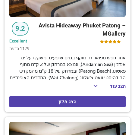
Avista Hideaway Phuket Patong –
9.2
MGallery
Excellent
1179 הדעת
אתר נופש מפואר זה מוקף בגנים שופעים ומשקיף על ים
אנדמן (Andaman Sea), ונמצא במרחק של 2 ק"מ מחוף
פאטונג (Patong Beach) ובמרחק של 18 ק"מ מהמקדש
הבודהיסטי וואט צ'אלונג (Wat Chalong). החדרים האופנתיים
מעוצבים בסגנון תאילנדי עכשווי וכוללים מרפסות פרטיות,
הצג עוד
אינטרנט אלחוטי חינם, טלוויזיות בעלות מסך שטוח ושולחנות
עבודה. הם מציעים גם מיני מקררים / מיני בר, ותה ומכונות
הצג מלון
קפה. החדרים המשודרגים מציעים מרחב מגורים נוסף, ואילו
הסוויטות כוללות אמבטי עיסוי בגינות פרטיות. חלק מהסוויטות
כוללות אזורים מגורים חיצוניים, מטבחים ו/או בריכות. מזנון
ארוחת בוקר וחניה זמינים ללא תשלום. אתר הנופש כולל 2
מסעדות ובר על הגג, בתוספת 3 בריכות חיצוניות עם ברים