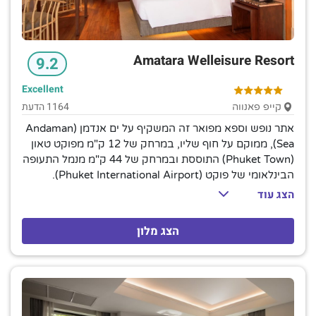
Amatara Welleisure Resort
9.2
Excellent
1164 הדעת
קייפ פאנווה
אתר נופש וספא מפואר זה המשקיף על ים אנדמן (Andaman
Sea), ממוקם על חוף שליו, במרחק של 12 ק"מ מפוקט טאון
(Phuket Town) התוססת ובמרחק של 44 ק"מ מנמל התעופה
הבינלאומי של פוקט (Phuket International Airport).
החדרים המעודנים כוללים פטיו עם נוף לים, אינטרנט אלחוטי,
הצג עוד
טלוויזיות בעלות מסך שטוח ואייפדים, מיני בר ואמצעים
להכנת תה וקפה. כל החדרים מספקים אזורים מגורים; חלקם
הצג מלון
כוללים טרקלינים נפרדים. הווילות מציעות בריכות מים עמוקים
פרטיות; חלקם כוללים תה מנחה, קוקטיילים בערב ושירות
משרת אישי. ארוחת בוקר זמינה. המלון כולל 3 מסעדות,
בנוסף לבר על הגג, טרסה לצד הבריכה, בר לובי ובית קפה
על החוף. מתקנים אחרים כוללים בריכה עם שפת אינסוף
וספא, כמו גם יוגה וטניס.