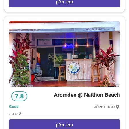
הצג מלון
הסטודיו כוללות אזורים ישיבה. הסוויטות כוללות נוף לים וחדרי
מגורים נפרדים עם ספות נפתחות. המתקנים כוללים 2
מסעדות, בר באוויר הפתוח על אזור חוף פרטי ובריכה חיצונית
עם בר לצד הבריכה. יש גם חדר כושר וחדר משחקים.
Aromdee @ Naithon Beach
7.8
Good
מחוז תאלנג
8 הדעת
הצג מלון