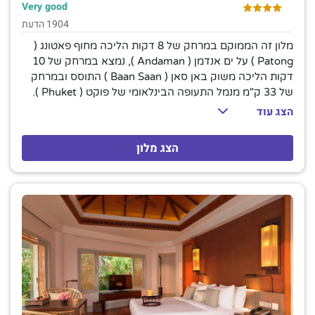
Very good
1904 הדעת
מלון זה הממוקם במרחק של 8 דקות הליכה מחוף פאטונג (
Patong ) על ים אנדמן ( Andaman ), נמצא במרחק של 10
דקות הליכה משוק באן סאן ( Baan Saan ) התוסס ובמרחק
של 33 ק"מ מנמל התעופה הבינלאומי של פוקט ( Phuket ).
החדרים מאווררים ורגועים וכוללים רצפות אריחים, אינטרנט
הצג עוד
אלחוטי חינם, טלוויזיות וכספות, מקררים קטנים ואמצעים
להכנת תה וקפה. המלון כולל בריכות חצר וגג, כמו גם מסעדת
הצג מלון
מזנון מאווררת, 6 ברים (2 לצד הבריכה) וחנויות. ארוחת בוקר
ועיסויים זמינים.