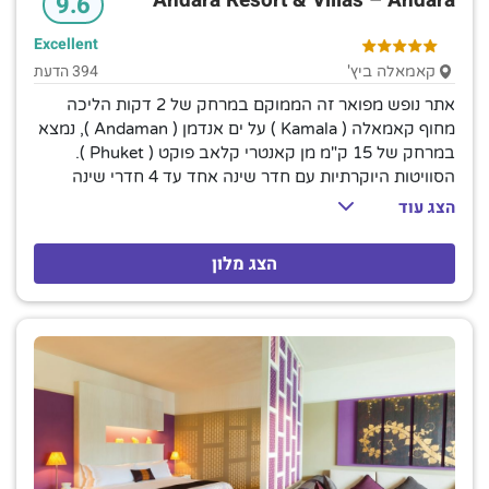
9.6
Excellent
394 הדעת
קאמאלה ביץ'
אתר נופש מפואר זה הממוקם במרחק של 2 דקות הליכה
מחוף קאמאלה ( Kamala ) על ים אנדמן ( Andaman ), נמצא
במרחק של 15 ק"מ מן קאנטרי קלאב פוקט ( Phuket ).
הסוויטות היוקרתיות עם חדר שינה אחד עד 4 חדרי שינה
כוללות מטבחים, אזורים מגורים וטרסות עם נוף לים, כמו גם
הצג עוד
אינטרנט אלחוטי חינם ומסכים שטוחים. סוויטות משודרגות
מוסיפות בריכות פרטיות (חלקן על הגג); הווילות בנות 3 עד 6
הצג מלון
חדרי שינה כוללות שפים פרטיים. שירות סידור מיטה ושירות
חדרים מוצעים. ארוחת בוקר ושירות הסעות לחוף זמינים ללא
תשלום. יש כאן מסעדה יוקרתית עם קירות זכוכית ומסעדה
איטלקית. מתקנים אחרים כוללים מועדון ילדים, בריכה
חיצונית וחדר כושר, כמו גם ספא המציע עיסוי תאילנדי.
השכרת יאכטות זמינה.