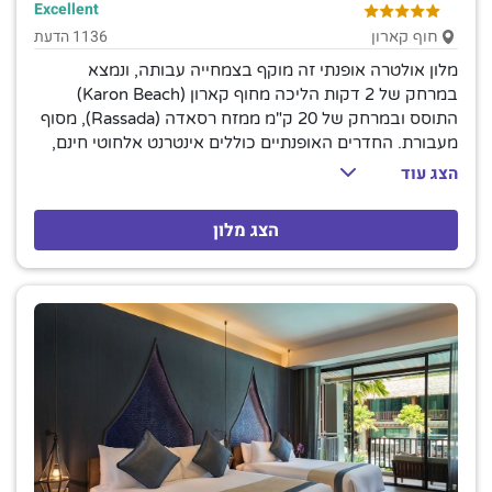
Excellent
1136 הדעת
חוף קארון
מלון אולטרה אופנתי זה מוקף בצמחייה עבותה, ונמצא
במרחק של 2 דקות הליכה מחוף קארון (Karon Beach)
התוסס ובמרחק של 20 ק"מ ממזח רסאדה (Rassada), מסוף
מעבורת. החדרים האופנתיים כוללים אינטרנט אלחוטי חינם,
מסכים שטוחים, מקררים קטנים, כספות ואמצעים להכנת תה
הצג עוד
וקפה. כולם מציעים מרפסות או טרסות. רבים מוסיפים מיני
בר. מתקנים נוספים כוללים נוף לים, בריכות ואמבט עיסוי.
הצג מלון
שירות חדרים מוצע 24 שעות ביממה.מזנון ארוחת הבוקר
מוגש במסעדה מסוגננת המציעה מנות פורטוגזיות וסיניות. יש
גם בית קפה. מתקנים אחרים כוללים בריכה חיצונית עם בר
שניתן לשחות אליו, כמו גם ספא המציע עיסוי תאילנדי.