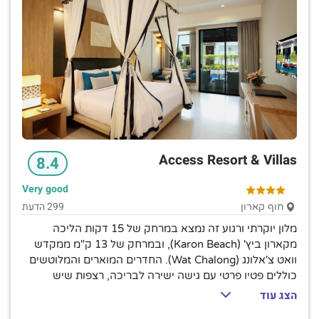
מלון בדירוג 4 כוכבים
129
מלון בדירוג 3 כוכבים
94
מלון בדירוג 2 כוכבים
6
השכנות
ראוואי
23
קייפ פאנווה
18
קטה ביץ'
17
Access Resort & Villas
קאמאלה ביץ'
24
8.4
צ'אלונג
10
Very good
מחוז תאלנג
35
299 הדעת
חוף קארון
מואנג פוקט מחוז
48
מלון יוקרתי ורגוע זה נמצא במרחק של 15 דקות הליכה
יא נוי
2
מקארון ביץ' (Karon Beach), ובמרחק של 13 ק"מ ממקדש
חוף קארון
29
וואט צ'אלונג (Wat Chalong). החדרים המוארים והמלוטשים
חוף נאי הרן
3
כוללים פטיו פרטי עם גישה ישירה לבריכה, רצפות שיש
חוף מאי קאו
6
והדגשים צבעוניים, טלוויזיות בעלות מסך שטוח, אינטרנט
הצג עוד
העיר העתיקה של פוקט
2
אלחוטי חינם, מיני בר ואמצעים להכנת תה וקפה. הסוויטות
בנג טאו ביץ'
17