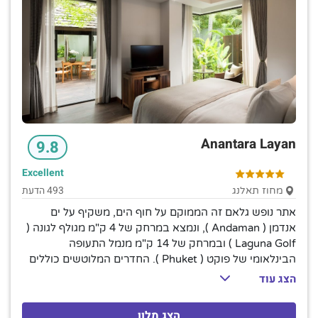
Anantara Layan
9.8
Excellent
493 הדעת
מחוז תאלנג
אתר נופש גלאם זה הממוקם על חוף הים, משקיף על ים
אנדמן ( Andaman ), ונמצא במרחק של 4 ק"מ מגולף לגונה (
Laguna Golf ) ובמרחק של 14 ק"מ מנמל התעופה
הבינלאומי של פוקט ( Phuket ). החדרים המלוטשים כוללים
מרפסות, אינטרנט אלחוטי, טלוויזיות ואמבטיות טבילה, כמו גם
הצג עוד
מכונות קפה של Nespresso. הסוויטות מציעות אזורים מגורים,
בריכות מים עמוקים ו/או נוף לים. הווילות מוסיפות גנים,
הצג מלון