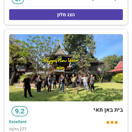
הצג מלון
בית באן תאי
9.2
Excellent
277 הדעת