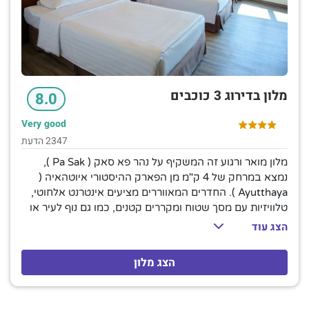
מלון בדירוג 3 כוכבים
8.0
Very good
2347 הדעת
מלון מואר ורגוע זה המשקיף על נהר פא סאק ( Pa Sak ),
נמצא במרחק של 4 ק"מ מן הפארק ההיסטורי איוטהאיה (
Ayutthaya ). החדרים המאווררים מציעים אינטרנט אלחוטי,
טלוויזיות עם מסך שטוח ומקררים קטנים, כמו גם נוף לעיר או
לנהר. הסוויטות כוללות חדרי מגורים נפרדים, מיני בר וחלונות
הצג עוד
מפרץ. שירות חדרים הינו זמין. חניה זמינה, כמו גם מזנון
ארוחת בוקר המוגש במסעדה לא פורמלית הכוללת טרסת גן.
הצג מלון
יש גם מסעדה סינית, ופאב/מסעדה איטלקית המציעה מוזיקה
חיה באופן קבוע. מתקנים אחרים כוללים בריכה חיצונית, חדר
כושר וספא המספק עיסוי תאילנדי. חדרי קריוקי, באולינג