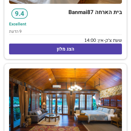
בית הארחה Banmai87
9.4
Excellent
9 הדעת
שעת צ'ק-אין: 14:00
הצג מלון