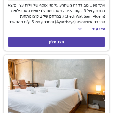
אתר נופש מבודד זה משתרע על פני אוסף של וילות עץ, ונמצא
במרחק של 9 דקות הליכה מאנדרטת צ'די וואט סאם פלואם
(Chedi Wat Sam Pluem), במרחק של 2 ק"מ מתחנת
הרכבת איוטהאיה (Ayutthaya) ובמרחק של 5 ק"מ מהפארק
ההיסטורי איוטהאיה. החדרים והווילות הנעימים כוללים ריהוט
הצג עוד
מעץ טיק, אינטרנט אלחוטי חינם, טלוויזיות בעלות מסך שטוח,
מיני בר ואמצעים להכנת תה וקפה. חדרי משפחה מוסיפים
הצג מלון
מיטות נוספות. בכל הרובעים יש טרסות או מרפסות; וילות
מסוימות משקיפות לאגם. המתנות כוללות ארוחת בוקר
ושימוש באופניים מושאלים. המלון כולל ספא יום וגן טרופי,
כמו גם בריכה חיצונית ומרפסת שיזוף. סיורים מקומיים זמינים.