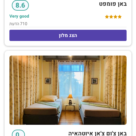
באן פומפט
8.6
Very good
710 הדעת
הצג מלון
באן צ'ום צ'אן איוטהאיה
.0