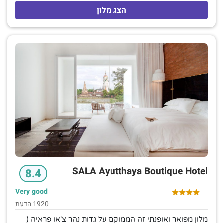
מסך שטוח ואינטרנט אלחוטי חינם, כמו גם אזורים ישיבה.
הצג מלון
וילות משודרגות מוסיפות נוף לגינה או לתעלה; חלקם כוללים
אמבט עיסוי ומקלחות באוויר הפתוח. הסוויטה היחידה כוללת
מיני בר ואזור מגורים נפרד. שירות חדרים הינו זמין. המסעדה
היוקרתית מציעה סעודות באוויר הפתוח. יש גם בריכה חיצונית
עם אמבט עיסוי. הספא מציע עיסויים וטיפולי יופי.
SALA Ayutthaya Boutique Hotel
8.4
Very good
1920 הדעת
מלון מפואר ואופנתי זה הממוקם על גדות נהר צ'או פראיה (