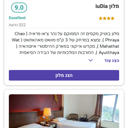
מלון iuDia
9.0
Excellent
322 הדעת
מלון בוטיק מקסים זה הממוקם על נהר צ'או פראיה ( Chao
Phraya ), נמצא במרחק של 3 ק"מ מוואט מאהאתאט ( Wat
Mahathat ), מקדש אייקוני בפארק ההיסטורי איוטהאיה (
Ayutthaya ), החורבות המלכותיות של הבירה הסיאמית
העתיקה. המלון נמצא במרחק של 7 ק"מ מהכביש המהיר
הצג עוד
AH1. החדרים השלווים מעוצבים באופן אינדיבידואלי ונקראים
על שם דמויות היסטוריות וכוללים אינטרנט אלחוטי חינם, מיני
הצג מלון
בר ושירות חדרים, כמו גם נגני DVD ומסכים שטוחים. כל
החדרים כוללים אמצעים להכנת תה וקפה, וחדרים משודרגים
מוסיפים טרסות. מחלקם נשקף נוף של ההריסות. ארוחת בוקר
ואופניים מושאלים זמינים ללא תשלום. מתקנים אחרים כוללים
בריכה חיצונית, בית קפה ופטיו עם מקומות ישיבה.