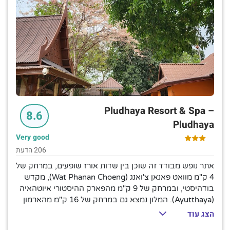
Pludhaya Resort & Spa –
8.6
Pludhaya
Very good
206 הדעת
אתר נופש מבודד זה שוכן בין שדות אורז שופעים, במרחק של
4 ק"מ מוואט פאנאן צ'ואנג (Wat Phanan Choeng), מקדש
בודהיסטי, ובמרחק של 9 ק"מ מהפארק ההיסטורי איוטהאיה
(Ayutthaya). המלון נמצא גם במרחק של 16 ק"מ מהארמון
המלכותי באנג פה-אין (Bang Pa-In Royal Palace). הווילות
הצג עוד
המודרניות והססגוניות כוללות מרפסות פרטיות עם נוף ללגונה,