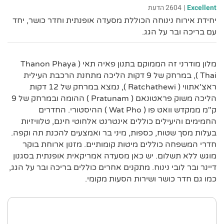
Excellent
|
2604 הדעת
יחידת אירוח נינוחה הכוללת מסעדה אופנתית וחדר כושר, יחד
עם בריכה ובר על הגג.
מלון מודרני זה הממוקם בתנון פאיה תאי ( Thanon Phaya
Thai ), במרחק של 9 דקות הליכה מתחנת הרכבת העילית
ראצ'אתווי ( Ratchathewi ), נמצא במרחק של 12 דקות
הליכה משוק פראטונאם ( Pratunam ) ההומה ובמרחק של 9
ק"מ ממקדש וואט פו ( Wat Pho ) ההיסטורי. החדרים
החמימים והיעילים כוללים אינטרנט אלחוטי חינם, טלוויזיות
בעלות מסך שטוח, כספות, מיני בר ואמצעים להכנת תה וקפה.
חדרי המשפחה כוללים מיטות קומותיים. מזנון ארוחת בוקר
מוגש ללא תשלום. יש כאן מסעדה אמריקאית אופנתית בסגנון
דיינר ובר לובי נינוח. מתקנים אחרים כוללים בריכה ובר על הגג,
כמו גם חדר כושר ושירות הסעות מקומי.