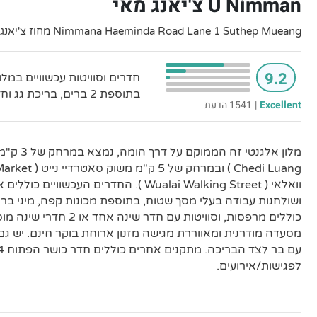
U Nimman צ'יאנג מאי
Nimmana Haeminda Road Lane 1 Suthep Mueang מחוז צ'יאנג מאי Chang Wat צ'יאנג מאי
9.2
חדרים וסוויטות עכשוויים במלו
בתוספת 2 ברים, בריכת גג וחדר כושר.
Excellent
|
1541 הדעת
וואלאי ( Wualai Walking Street ). החדרים העכ
ושולחנות עבודה בעלי מסך שטוח, בתוספת מכונות קפה, מיני ב
כוללים מרפסות, וסוויטות עם חד
מסעדה מודרנית ומאווררת מגישה מזנון ארוחת בוקר חינם. יש גם 
לפגישות/אירועים.