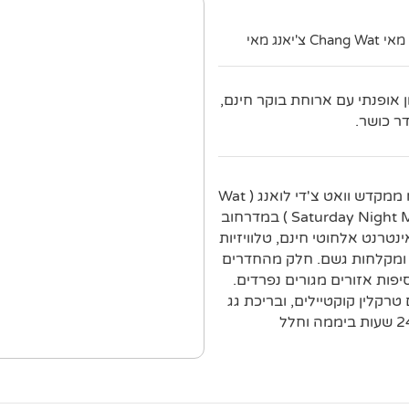
ן אופנתי עם ארוחת בוקר חינם,
מלון אלגנטי זה הממוקם על דרך הומה, נמצא במרחק של 3 ק"מ ממקדש וואט צ'די לואנג ( Wat
Chedi Luang ) ובמרחק של 5 ק"מ משוק סאטרדיי נייט ( Saturday Night Market ) במדרחוב
שוויים כוללים אינטרנט אלחוטי חינם, טלוויזיות
ר ומקלחות גשם. חלק מהחדרים
ר שינה אחד או 2 חדרי שינה מוסיפות אזורים מגורים נפרדים.
טרקלין קוקטיילים, ובריכת גג
עם בר לצד הבריכה. מתקנים אחרים כוללים חדר כושר הפתוח 24 שעות ביממה וחלל