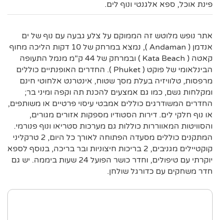
פינת אוכל, ספא אלגנטי ונוף לים.
אתר נופש מלוטש זה הממוקם על צלע גבעה עם נוף של ים
אנדמן ( Andaman ), נמצא במרחק של 10 דקות הליכה מחוף
קאטה ( Kata Beach ) ובמרחק של 44 ק"מ מנמל התעופה
הבינלאומי של פוקט ( Phuket ). החדרים האופנתיים כוללים
מרפסות, טלוויזיה בעלת מסך שטוח, אינטרנט אלחוטי חינם
ומקלחות גשם, כמו גם אמצעים להכנת תה וקפה ומיני בר;
החדרים המשודרגים כוללים אמבטי עיסוי פרטיים או משותפים,
או נוף חלקי לים. דירות הסטודיו מספקות אזורים מגורים,
והסוויטות המאווררות כוללות גם מערכות סטריאו ונוף פנורמי.
המתקנים כוללים מסעדה הפתוחה לאורך כל היום, 2 טרקליני
קוקטיילים מגניבים, 2 בריכות חיצוניות ובר בריכה, בנוסף לספא
יוקרתי עם טיפולים, וחדר כושר הפועל 24 שעות ביממה. יש גם
חדר משחקים עם כדורגל שולחן.