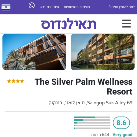
למה להזמין אצלנו?
חופשות משפחתיות
טיולי ירח דבש
The Silver Palm Wellness
Resort
69 Sa ngop Suk Alley, סואן לואנג, בנגקוק
8.6
Very good
|
644 הדעת