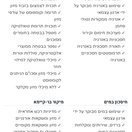
✓ שימוש באנרגיה מבוקר על
✓ תכנית לצמצום בזבוז מזון
ידי ארגון עצמאי
✓ תרומה וקומפוסט של עודפי
✓ אנרגיה ממקורות נטולי
מזון
פחמן
✓ תוכנית תרומת טואלטיקה
✓ מערכות חימום וקירור
✓ מטפל בבטחה בחומרים
חסכוניות באנרגיה
מסוכנים
✓ תאורה חסכונית באנרגיה
✓ נפטר בבטחה ממוצרי
✓ תרמוסטטים חסכוניים
אלקטרוניקה, סוללות ונורות
באנרגיה
✓ מיכלי טואלטיקה למילוי
חוזר
✓ מיכלי מזון וסכו"ם הניתנים
לקומפוסט
✓ ללא מיכלי מזון מקלקר
חיסכון במים
מיקור בר-קיימא
✓ שימוש במים מבוקר על ידי
✓ מדיניות רכש אחראית
ארגון עצמאי
✓ מזון ומשקאות אורגניים
✓ ברזים, שירותים ומקלחות
✓ מזון ומשקאות מקומיים
חסכוניים במים
✓ מאכלי ים ממקור אחראי