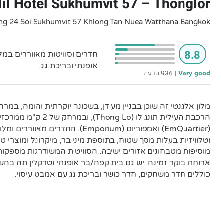
lil Hotel Sukhumvit 57 – Thonglor
g 24 Soi Sukhumvit 57 Khlong Tan Nuea Watthana Bangkok
8.8
חדרים וסוויטות מאווררים במל
אופנתי ובריכת גג.
Very good
|
936 הדעת
הרכבת העילית תונג לו (ong Lo
(EmQuartier) ואמפוריום (Emporium). הח
וטלוויזיות בעלות מסך שטוח, בתוספת מיני בר, מיקרוגל ומוצרי ט
מוסיפות מטבחונים אזורים ישיבה. הסוויטות המשודרגות מספקות
ארוחת בוקר זמינה. יש גם בית קפה/בר אופנתי וטרקלין תה בה
כוללים חדר משחקים, חדר כושר ובריכת גג עם אמבט עיסוי.