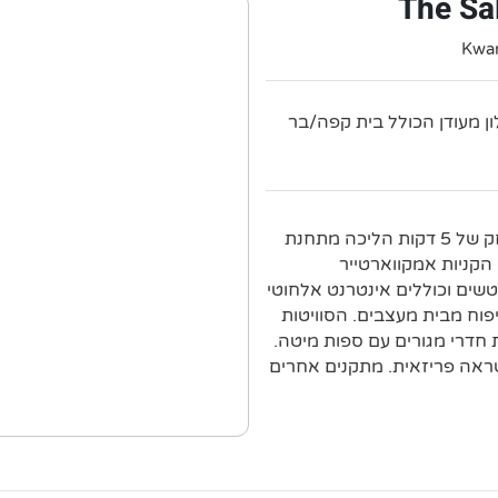
The Sa
Kwan
ון מעודן הכולל בית קפה/בר
מלון אלגנטי זה שוכן בבניין מעודן, בשכונה יוקרתית והומה, במרחק של 5 דקות הליכה מתחנת
Th), ובמרחק של 2 ק"מ ממרכזי הקניות אמקווארטייר
דרים מאווררים ומלוטשים וכוללים אינטרנט אלחוטי
יפוח מבית מעצבים. הסוויטות
 חדרי מגורים עם ספות מיטה.
שראה פריזאית. מתקנים אחרים