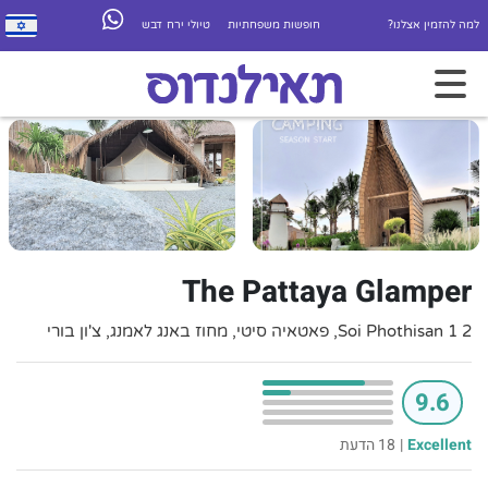
למה להזמין אצלנו?
חופשות משפחתיות
טיולי ירח דבש
The Pattaya Glamper
2 Soi Phothisan 1, פאטאיה סיטי, מחוז באנג לאמנג, צ'ון בורי
9.6
Excellent
|
18 הדעת