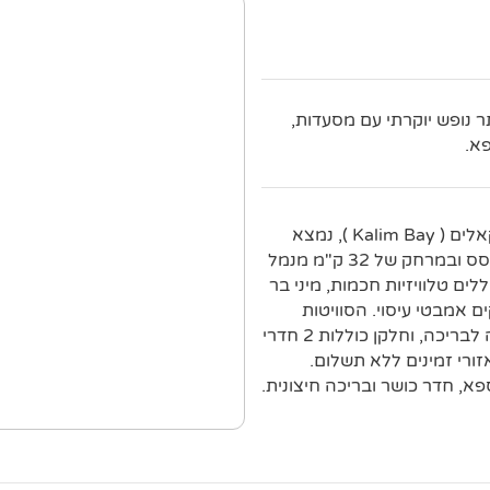
ר נופש יוקרתי עם מסעדות,
א.
אתר נופש יוקרתי זה הממוקם מעבר לרחוב מחוף לאורך מפרץ קאלים ( Kalim Bay ), נמצא
במרחק של קילומטר אחד מחוף פאטונג ( Patong Beach ) התוסס ובמרחק של 32 ק"מ מנמל
דרים האופנתיים כוללים טלוויזיות חכמות, מיני בר
 אמבטי עיסוי. הסוויטות
כוללות אזורים ישיבה. הסוויטות המשודרגות מוסיפות גישה ישירה לבריכה, וחלקן כוללות 2 חדרי
זורי זמינים ללא תשלום.
גג, וכן ספא, חדר כושר ובריכה חיצונית.