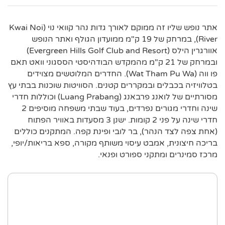
אתר נופש שליו זה ממוקם לאורך גדות נהר קוואי נוי (Kwai Noi
River), במרחק של 19 ק"מ ממועדון הגולף ואתר הנופש
אוורגרין הילס (Evergreen Hills Golf Club and Resort)
ובמרחק של 21 ק"מ מהמקדש הבודהיסטי הססגוני וואט תאם
פו ווה (Wat Tham Pu Wa). החדרים המלוטשים מצוידים
בטלוויזיה בכבלים ובמקררים קטנים. הסוויטות שוכנות בבתי עץ
מסורתיים של לואנג פרבאנג (Luang Prabang) וכוללות חדרי
שינה וחדרי מגורים נפרדים, בעוד שבתי משפחה מוסיפים 2
חדרי שינה על פני 2 קומות. ישנן 3 מסעדות באוויר הפתוח
(אחת צפה לצד הנהר), בר לובי ופינת קפה. המתקנים כוללים
בריכה חיצונית, אמבט עיסוי משותף מקורה, ספא בריאות/יופי,
מרכז סמינרים ומתקני ספורט ופנאי.