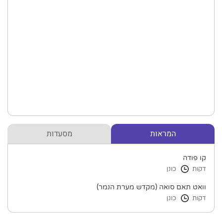
המראות
מסעדות
קו פודה
דקות
כונן
וואט תאם סואה (מקדש מערת הנמר)
דקות
כונן