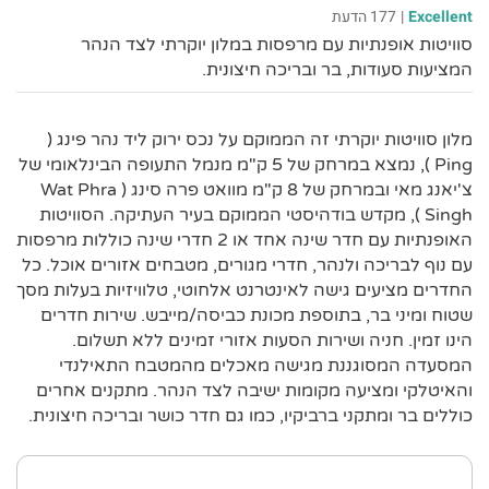
Excellent
|
177 הדעת
סוויטות אופנתיות עם מרפסות במלון יוקרתי לצד הנהר
המציעות סעודות, בר ובריכה חיצונית.
מלון סוויטות יוקרתי זה הממוקם על נכס ירוק ליד נהר פינג (
Ping ), נמצא במרחק של 5 ק"מ מנמל התעופה הבינלאומי של
צ'יאנג מאי ובמרחק של 8 ק"מ מוואט פרה סינג ( Wat Phra
Singh ), מקדש בודהיסטי הממוקם בעיר העתיקה. הסוויטות
האופנתיות עם חדר שינה אחד או 2 חדרי שינה כוללות מרפסות
עם נוף לבריכה ולנהר, חדרי מגורים, מטבחים אזורים אוכל. כל
החדרים מציעים גישה לאינטרנט אלחוטי, טלוויזיות בעלות מסך
שטוח ומיני בר, בתוספת מכונת כביסה/מייבש. שירות חדרים
הינו זמין. חניה ושירות הסעות אזורי זמינים ללא תשלום.
המסעדה המסוגננת מגישה מאכלים מהמטבח התאילנדי
והאיטלקי ומציעה מקומות ישיבה לצד הנהר. מתקנים אחרים
כוללים בר ומתקני ברביקיו, כמו גם חדר כושר ובריכה חיצונית.