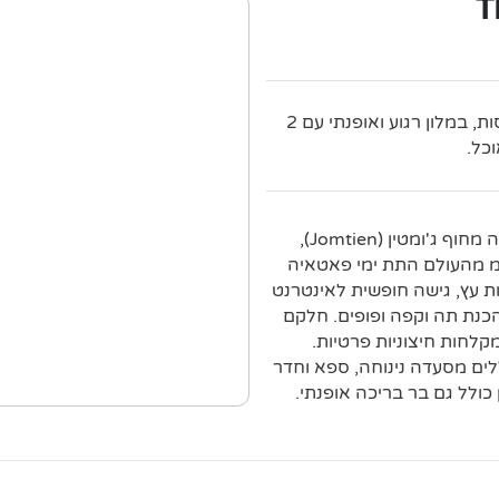
T
חדרים חמים, חלקם עם מרפסות, במלון רגוע ואופנתי עם 2
כל.
מלון רגוע זה עם אווירה אופנתית נמצא במרחק של 6 דקות הליכה מחוף ג'ומטין (Jomtien),
5 ק"מ מהעיר פאטאיה (Pattaya) ובמרחק של 4 ק"מ מהעולם התת ימי פאטאיה
 כוללים רצפות עץ, גישה חופשית לאינטרנט
הכנת תה וקפה ופופים. חלקם
קלחות חיצוניות פרטיות.
לים מסעדה נינוחה, ספא וחדר