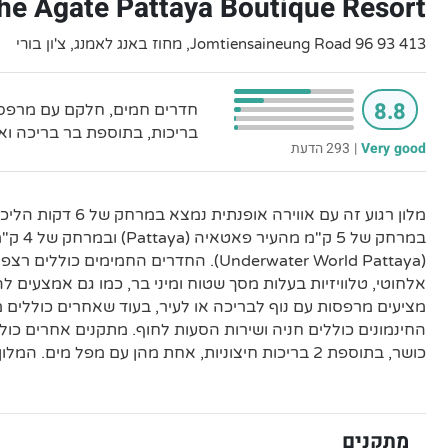
he Agate Pattaya Boutique Resort
413 93 96 Jomtiensaineung Road, מחוז באנג לאמנג, צ'ון בורי
8.8
בריכות, בתוספת בר בריכה ואו
Very good
|
293 הדעת
במרחק של 
(Underwater World Pattaya). החדרים החמימים
אלחוטי, טלוויזיות בעלות מסך שטוח ומיני בר, כמו גם אמצעים ל
מציעים מרפסות עם נוף לבריכה או לעיר, בעוד שאחרים כוללים מ
החינמונים כוללים חניה ושירות הסעות לחוף. מתקנים אחרים כול
כושר, בתוספת 2 בריכות חיצוניות, אחת מהן עם מפל מים. המלון כולל גם בר בריכה אופנתי.
מתקנים