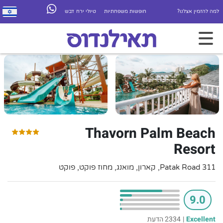
למה להזמין אצלנו?
חופשות משפחתיות
טיולי ירח דבש
Thavorn Palm Beach
Resort
311 Patak Road, קארון, מואנג, מחוז פוקט, פוקט
9.0
Excellent
|
2334 הדעת