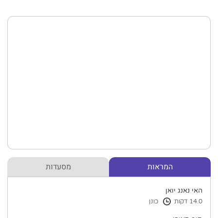
המראות
מסעדות
האי נאנג יואן
14.0 דקות
כונן