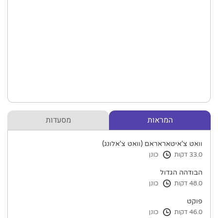
המראות
מסעדות
וואט צ'איטאראראם (וואט צ'אלונג)
33.0 דקות
כונן
הבודהה הגדול
48.0 דקות
כונן
פוקט
46.0 דקות
כונן