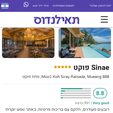
למה להזמין אצלנו?
חופשות משפחתיות
טיולי ירח דבש
Sinae פוקט
888 Moo1 Koh Siray Ratsada, Mueang, מחוז פוקט
8.8
Very good
|
391 הדעת
רובעים מעודנים, חלקם עם בריכות פרטיות, באתר נופש יוקרתי