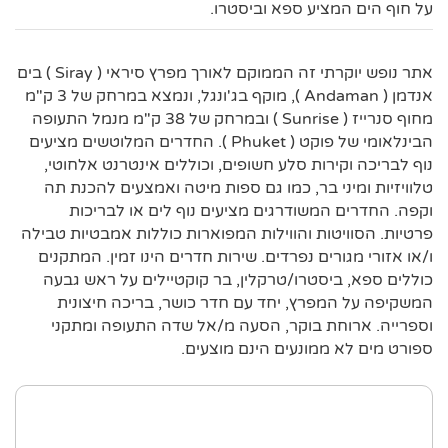
על חוף הים המציע ספא וביסטרו.
אתר נופש יוקרתי זה הממוקם לאורך מפרץ סיראי ( Siray ) בים
אנדמן ( Andaman ), מוקף בג'ונגל, ונמצא במרחק של 3 ק"מ
מחוף סנרייז ( Sunrise ) ובמרחק של 38 ק"מ מנמל התעופה
הבינלאומי של פוקט ( Phuket ). החדרים המלוטשים מציעים
נוף לבריכה וקירות סלע חשופים, וכוללים אינטרנט אלחוטי,
טלוויזיות ומיני בר, כמו גם ספות מיטה ואמצעים להכנת תה
וקפה. החדרים המשודרגים מציעים נוף לים או לבריכות
פרטיות. הסוויטות והווילות המפוארות כוללות אמבטיות טבילה
ו/או אזורי מגורים נפרדים. שירות חדרים הינו זמין. המתקנים
כוללים ספא, ביסטרו/טרקלין, בר קוקטיילים על ראש גבעה
המשקיפה על המפרץ, יחד עם חדר כושר, בריכה חיצונית
וספרייה. ארוחת בוקר, הסעה מ/אל שדה התעופה ומתקני
ספורט מים לא ממונעים הינם מוצעים.