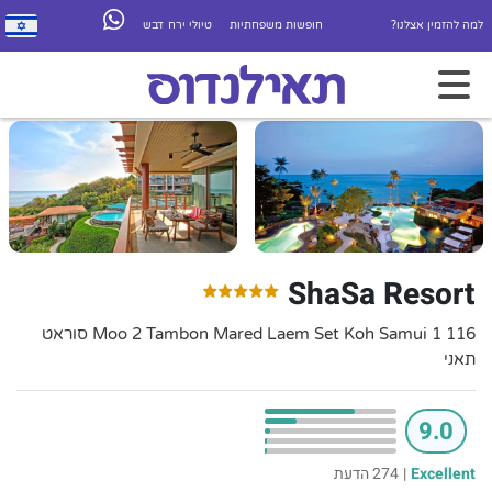
למה להזמין אצלנו?
חופשות משפחתיות
טיולי ירח דבש
ShaSa Resort
116 1 Moo 2 Tambon Mared Laem Set Koh Samui סוראט
תאני
9.0
Excellent
|
274 הדעת