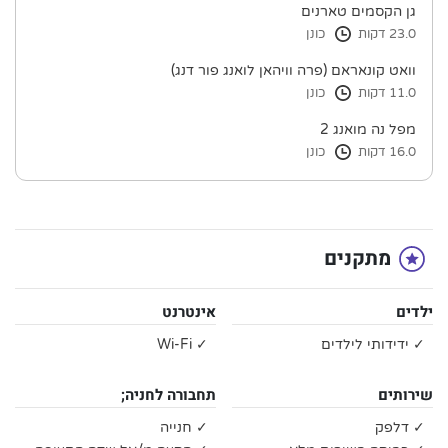
גן הקסמים טארנים
23.0 דקות
כונן
וואט קונאראם (פרה וויהאן לואנג פור דנג)
11.0 דקות
כונן
מפל נה מואנג 2
16.0 דקות
כונן
מתקנים
ילדים
אינטרנט
✓ ידידותי לילדים
✓ Wi-Fi
שירותים
תחבורה לחניה;
✓ דלפק
✓ חנייה