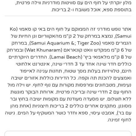
מלון יוקרתי על חוף הים עם סוויטות מודרניות ווילה פרטית,
בתוספת ספא, אוכל משובח ו-2 בריכות.
אתר נופש מודרני זה הממוקם על חוף הים באי קו סאמוי (Ko
Samui), נמצא במרחק של 2 ק"מ מהאקווריום וגן החיות של
הנמרים סאמוי (Samui Aquarium &; Tiger Zoo), במרחק
של 6 ק"מ ממקדש וואט קונאראם (Wat Khunaram) ובמרחק
של 8 ק"מ מלאמאי ביץ' (Lamai Beach). החדרים היוקרתיים
כוללים חדר שינה אחד עד 3 חדרי שינה, אינטרנט אלחוטי
חינם, טלוויזיות בעלות מסך שטוח, תחנות עגינה לאייפוד
ואמצעים להכנת תה וקפה. כל הדירות כוללות אזורים ישיבה
נעימות, מטבחונים ומרפסות מקורות עם נוף לחוף. יש וילה מול
החוף עם 2 חדרי שינה ובריכה פרטית. ארוחת הבוקר מוגשת
ללא תשלום. יש מסעדה מעודנת עם מקומות ישיבה בחוץ ובר
מסוגנן. מתקנים אחרים כוללים 2 בריכות חיצוניות (אחת מהן
עם בר), אמבט עיסוי, ספא וחדר כושר המשקיף על המים. גישה
לחוף זמינה.