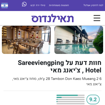
למה להזמין אצלנו?
חופשות משפחתיות
טיולי ירח דבש
חוות דעת על Sareeviengping
Hotel , צ'יאנג מאי
6 2 ch'y 28 Tambon Don Kaeo Mueang, מחוז צ'יאנג מאי,
צ'יאנג מאי
9.2