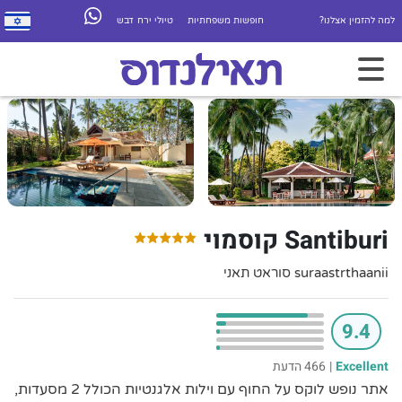
למה להזמין אצלנו?
חופשות משפחתיות
טיולי ירח דבש
Santiburi קוסמוי
suraastrthaanii סוראט תאני
9.4
Excellent
|
466 הדעת
אתר נופש לוקס על החוף עם וילות אלגנטיות הכולל 2 מסעדות,