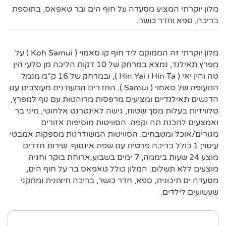
מלון יוקרתי המציע מסעדה על חוף הים ובר טאפאס, בתוספת
בריכה, ספא וחדר כושר.
מלון יוקרתי זה הממוקם ליד חוף קו סאמוי ( Koh Samui ) על
מפרץ תאילנד, נמצא במרחק של 10 דקות הליכה מן סלעי הין
טה והין יאי ( Hin Ta ו Hin Yai ), ובמרחק של 16 ק"מ מנמל
התעופה של סאמוי ( Samui ). החדרים המעודנים מעוצבים עם
הדגשים תאילנדיים ומציעים מרפסות מרוהטות עם נוף למפרץ,
טלוויזיות בעלות מסך שטוח, גישה לאינטרנט אלחוטי, מיני בר
ואמצעים להכנת תה וקפה. הסוויטות מוסיפות אזורים
מגורים/אוכל ומטבחים. הסוויטות המשודרגות מספקות אמבטי
עיסוי; 1 כולל בריכה פרטית עם שפת אינסוף. שירות חדרים
מוצע 24 שעות ביממה, 7 ימים בשבוע.ארוחת בוקר וחניה
מוצעים ללא תשלום. המלון כולל טאפאס בר על חוף הים,
מסעדה ים תיכונית, ספא, חדר כושר, בריכה חיצונית ומתקני
שעשועים לילדים.