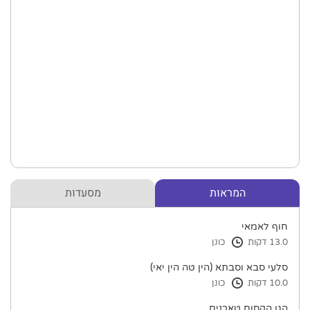
המראות
מסעדות
חוף לאמאי
13.0 דקות
כונן
סלעי סבא וסבתא (הין טה הין יאי)
10.0 דקות
כונן
הגן הקסום טארנים