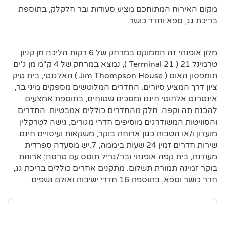
מקום האירוח המתוחכם מציע סעודות ובר חלקלק, בתוספת
בריכת גג, ספא וחדר כושר.
מלון אופנתי זה הממוקם במרחק של 6 דקות הליכה מן קניון
טרמינל 21 ( Terminal 21 ), נמצא במרחק של 4 ק"מ מן ג'ים
תומפסון האוס ( Jim Thompson House ) האלגנטי, בית טיק
ציון דרך המציע סיורים. החדרים המלוטשים מספקים מיני בר,
אינטרנט אלחוטי חינם ומסכים שטוחים, בתוספת אמצעים
להכנת תה וקפה. חלק מהחדרים כוללים אמבטיות. החדרים
והסוויטות המשודרגים מוסיפים חדרי מגורים, גישה לטרקלין
מועדון ו/או הטבות כגון ארוחת בוקר, משקאות ועיסויים חינם.
שירות חדרים זמין 24 שעות ביממה, 7.יש מסעדה ספרדית
מעודנת, בית קפה אופנתי ובר/גריל תוסס עם טרסה; ארוחת
בוקר זמינה תמורת תשלום. מתקנים אחרים כוללים בריכת גג,
חדר כושר וספא, בתוספת 16 חדרי ישיבות ואולם נשפים.