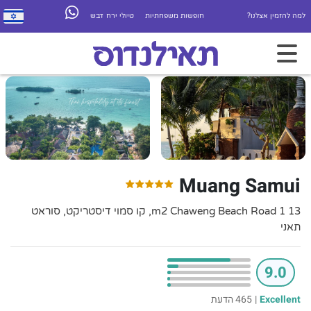
למה להזמין אצלנו?
חופשות משפחתיות
טיולי ירח דבש
Muang Samui
13 1 m2 Chaweng Beach Road, קו סמוי דיסטריקט, סוראט
תאני
9.0
Excellent
|
465 הדעת