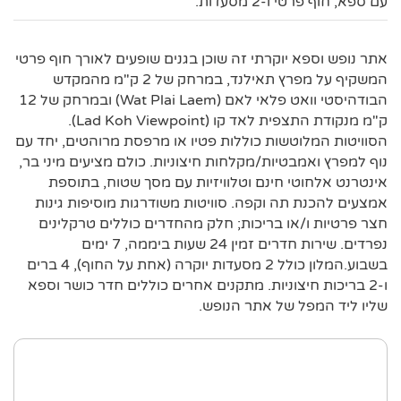
עם ספא, חוף פרטי ו-2 מסעדות.
אתר נופש וספא יוקרתי זה שוכן בגנים שופעים לאורך חוף פרטי
המשקיף על מפרץ תאילנד, במרחק של 2 ק"מ מהמקדש
הבודהיסטי וואט פלאי לאם (Wat Plai Laem) ובמרחק של 12
ק"מ מנקודת התצפית לאד קו (Lad Koh Viewpoint).
הסוויטות המלוטשות כוללות פטיו או מרפסת מרוהטים, יחד עם
נוף למפרץ ואמבטיות/מקלחות חיצוניות. כולם מציעים מיני בר,
אינטרנט אלחוטי חינם וטלוויזיות עם מסך שטוח, בתוספת
אמצעים להכנת תה וקפה. סוויטות משודרגות מוסיפות גינות
חצר פרטיות ו/או בריכות; חלק מהחדרים כוללים טרקלינים
נפרדים. שירות חדרים זמין 24 שעות ביממה, 7 ימים
בשבוע.המלון כולל 2 מסעדות יוקרה (אחת על החוף), 4 ברים
ו-2 בריכות חיצוניות. מתקנים אחרים כוללים חדר כושר וספא
שליו ליד המפל של אתר הנופש.