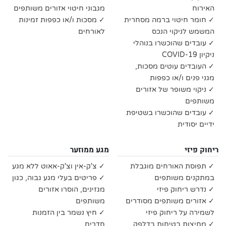
האירוח
מגבוני חיטוי אזורים משותפים
✓ חומר חיטוי ברמה מסחרית
✓ מסכות ו/או כפפות זמינות
המשמש לניקוי הנכס
לאורחים
✓ עובדים שהוכשרו בנוהלי
ניקיון COVID-19
✓ העובדים עוטים מסכות,
מגני פנים ו/או כפפות
✓ ניקוי משופר של אזורים
משותפים
✓ עובדים שהוכשרו בשטיפת
ידיים יסודית
ריחוק פיזי
מגע ממוזער
✓ תפוסת האורחים מוגבלת
✓ צ'ק-אין וצ'ק-אאוט ללא מגע
במתקנים משותפים
✓ פריטים בעלי מגע גבוה, כגון
✓ נדרש ריחוק פיזי
מגזינים, הוסרו אזורים
✓ אזורים משותפים מסודרים
משותפים
לשמירה על ריחוק פיזי
✓ חיץ נשמר בין הזמנות
✓ מחיצות בטיחות בדלפק
חדרים