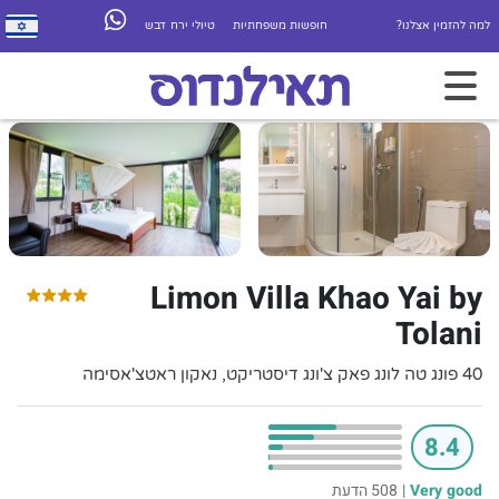
למה להזמין אצלנו?
חופשות משפחתיות
טיולי ירח דבש
Limon Villa Khao Yai by
Tolani
40 פונג טה לונג פאק צ'ונג דיסטריקט, נאקון ראטצ'אסימה
8.4
Very good
|
508 הדעת