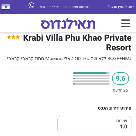
למה להזמין אצלנו?
חופשות משפחתיות
טיולי ירח דבש
Krabi Villa Phu Khao Private
Resort
3Q3F+HMJ ללא שם Rd. נונג טאלי Mueang מחוז קראבי קראבי
9.6
|
25 הדעת
פירוט דירוג הנכס
שירות
1.0