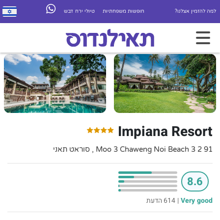
למה להזמין אצלנו?
חופשות משפחתיות
טיולי ירח דבש
Impiana Resort
91 2 3 Moo 3 Chaweng Noi Beach , סוראט תאני
8.6
Very good
|
614 הדעת