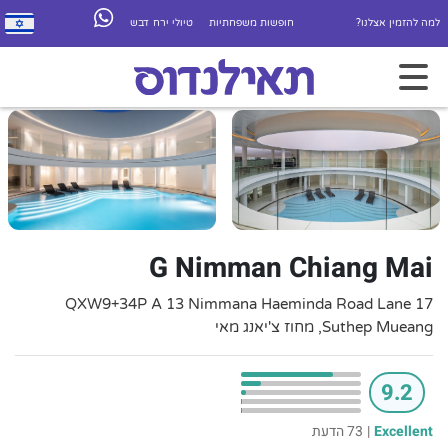
למה להזמין אצלנו?
חופשות משפחתיות
טיולי ירח דבש
G Nimman Chiang Mai
QXW9+34P A 13 Nimmana Haeminda Road Lane 17
Suthep Mueang, מחוז צ'יאנג מאי
9.2
Excellent
|
73 הדעת