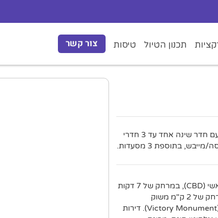
צור קשר
ציות
תכנון הטיול
טיסות
דירות סטודיו מודרניות ודירות עם חדר שינה אחד עד 3 חדרי
בש, בתוספת 3 מסעדות.
דירות מודרניות אלה עם שירות מלא, שוכנות ברובע העסקים הראשי (CBD), במרחק של 7 דקות
הליכה מתחנת האוטובוס הקרובה ביותר וממסוף המעבורת, במרחק של 2 ק"מ משוק
פראטונאם (Pratunam) ובמרחק של 4 ק"מ מאנדרטת הניצחון (Victory Monument). דירות