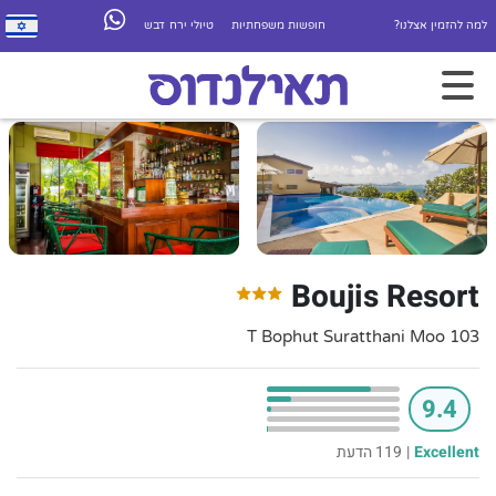
למה להזמין אצלנו?
חופשות משפחתיות
טיולי ירח דבש
Boujis Resort
103 T Bophut Suratthani Moo
9.4
Excellent
|
119 הדעת