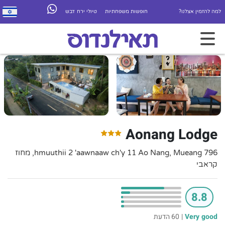
למה להזמין אצלנו?
חופשות משפחתיות
טיולי ירח דבש
Aonang Lodge
796 hmuuthii 2 'aawnaaw ch'y 11 Ao Nang, Mueang, מחוז
קראבי
8.8
Very good
|
60 הדעת