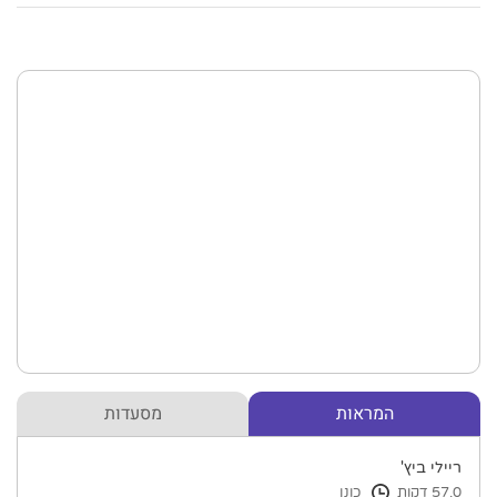
המראות
מסעדות
ריילי ביץ'
57.0 דקות
כונן