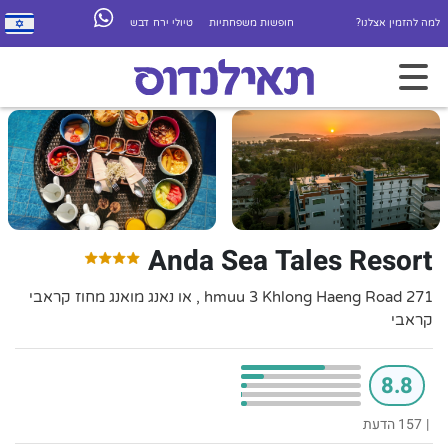
למה להזמין אצלנו?
חופשות משפחתיות
טיולי ירח דבש
Anda Sea Tales Resort
271 hmuu 3 Khlong Haeng Road , או נאנג מואנג מחוז קראבי
קראבי
8.8
|
157 הדעת