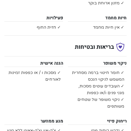
✓ מזנון ארוחת בוקר
חיות מחמד
פעילויות
✓ אין חיות מחמד
✓ חזית החוף
בריאות ובטיחות
ניקוי משופר
הגנה אישית
✓ חומר חיטוי ברמה מסחרית
✓ מסכות ו / או כפפות זמינות
המשמש לניקוי הנכס
לאורחים
✓ העובדים עוטים מסכות,
מגני פנים ו/או כפפות
✓ ניקוי משופר של שטחים
משותפים
ריחוק פיזי
מגע ממוזער
✓ נדרש ריחוק פיזי
✓ צ'ק-אין וצ'ק-אאוט ללא מגע