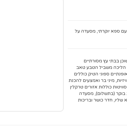
 עם ספא יוקרתי, מסעדה על
ב קאק האנג נאק (Tab Kak Hang Nak Nature Trail) שוכן בבתי עץ מסורתיים
ם אנדמן (Andaman Sea), במרחק של 13 דקות הליכה משביל הטבע טאב
Tab Kak Hang Nak N).החדרים האופנתיים ספוני הטיק כוללים
זיות, מיני בר ואמצעים להכנת
וויטות כוללות אזורים טרקלין
ת בוקר (בתשלום), מסעדה
 שליו, חדר כושר ובריכות