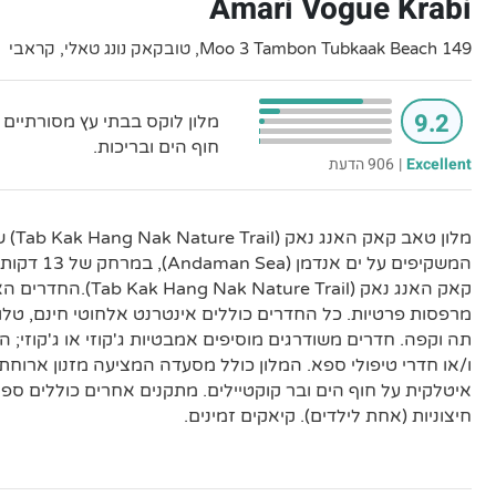
Amari Vogue Krabi
149 Moo 3 Tambon Tubkaak Beach, טובקאק נונג טאלי, קראבי
9.2
מלון לוקס בבתי עץ מסורתיים
חוף הים ובריכות.
Excellent
|
906 הדעת
מלון טא
המשקיפים על י
קאק האנג נאק (ature Trail
מרפסות פרטיות. כל החדרים כוללים אינטרנט אלחוטי חינם, טלווי
תה וקפה. חדרים משודרגים מוסיפים אמבטיות ג'קוזי או ג'קוזי; הס
ו/או חדרי טיפולי ספא. המלון כולל מסעדה המציעה מזנון ארוח
איטלקית על חוף הים ובר קוקטיילים. מתקנים אחרים כוללים ספא
חיצוניות (אחת לילדים). קיאקים זמינים.