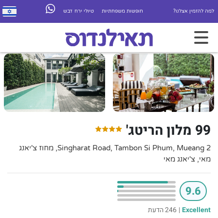
למה להזמין אצלנו?
חופשות משפחתיות
טיולי ירח דבש
99 מלון הריטג'
2 Singharat Road, Tambon Si Phum, Mueang, מחוז צ'יאנג
מאי, צ'יאנג מאי
9.6
Excellent
|
246 הדעת