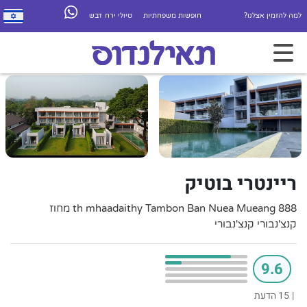
למה להזמין אצלנו?
חופשות משפחתיות
טיולי ירח דבש
ריינטרי בוטיק
888 th mhaadaithy Tambon Ban Nuea Mueang מחוז
קנצ'נבורי קנצ'נבורי
9.6
|
15 הדעת