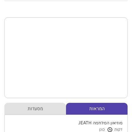
המראות
מסעדות
מוזיאון המלחמה JEATH
דקות
כונן