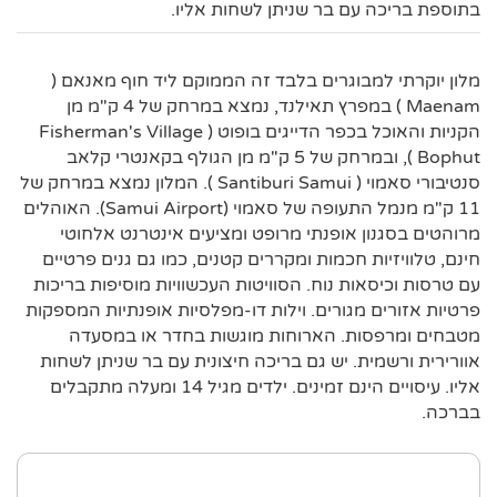
בתוספת בריכה עם בר שניתן לשחות אליו.
מלון יוקרתי למבוגרים בלבד זה הממוקם ליד חוף מאנאם (
Maenam ) במפרץ תאילנד, נמצא במרחק של 4 ק"מ מן
הקניות והאוכל בכפר הדייגים בופוט ( Fisherman's Village
Bophut ), ובמרחק של 5 ק"מ מן הגולף בקאנטרי קלאב
סנטיבורי סאמוי ( Santiburi Samui ). המלון נמצא במרחק של
11 ק"מ מנמל התעופה של סאמוי (Samui Airport). האוהלים
מרוהטים בסגנון אופנתי מרופט ומציעים אינטרנט אלחוטי
חינם, טלוויזיות חכמות ומקררים קטנים, כמו גם גנים פרטיים
עם טרסות וכיסאות נוח. הסוויטות העכשוויות מוסיפות בריכות
פרטיות אזורים מגורים. וילות דו-מפלסיות אופנתיות המספקות
מטבחים ומרפסות. הארוחות מוגשות בחדר או במסעדה
אוורירית ורשמית. יש גם בריכה חיצונית עם בר שניתן לשחות
אליו. עיסויים הינם זמינים. ילדים מגיל 14 ומעלה מתקבלים
בברכה.