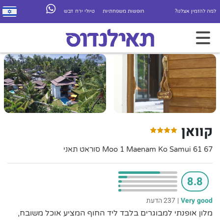
למה להזמין אצלנו?
חופשות משפחתיות
טיולי ירח דבש
קוואן
67 61 Moo 1 Maenam Ko Samui סוראט תאני
8.8
Very good
|
237 הדעת
מלון אופנתי למבוגרים בלבד ליד החוף המציע אוכל משובח,