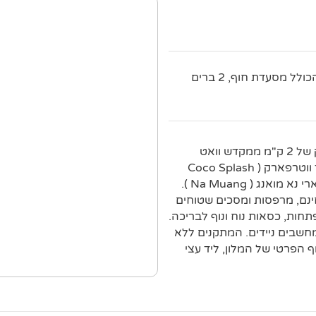
חדרים פשוטים במלון מודרני הכולל מסעדת חוף, 2 ברים
מלון מודרני זה הממוקם על חוף לאמאי ( Lamai ), נמצא במרחק של 2 ק"מ ממקדש וואט
לאמאי ( Wat Lamai ) ומפארק המים קוקו ספלאש אדוונצ'ר אנד ווטרפארק ( Coco Splash
Adventure & Waterpark ), ובמרחק של 12 ק"מ מפארק הספארי נא מואנג ( Na Muang ).
ינם, מרפסות ומסכים שטוחים
תחות, כסאות נוח ונוף לבריכה.
ומחשבים ניידים. המתקנים ללא
 הפרטי של המלון, ליד עצי