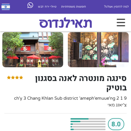
למה להזמין אצלנו?
חופשות משפחתיות
טיולי ירח דבש
סינגה מונטרה לאנה בסגנון
בוטיק
9 1 2 ch'y 3 Chang Khlan Sub district 'ameph'emuue'ng
צ'יאנג מאי
8.0