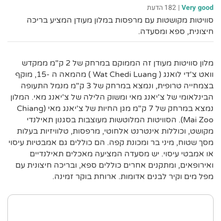
Very good
|
182 הדעת
סוויטות מקושטות עם מרפסות במלון מעודן המציע בריכה
חיצונית, ספא ומסעדה.
מלון סוויטות מעודן זה הממוקם במרחק של 2 ק"מ ממקדש
וואט צ'די לואנג ( Wat Chedi Luang ) מהמאה ה -15, מוקף
בצמחייה טרופית, ונמצא במרחק של 3 ק"מ מנמל התעופה
הבינלאומי של צ'יאנג מאי ומשוק הלילה של צ'יאנג מאי. המלון
נמצא במרחק של 7 ק"מ מגן החיות של צ'יאנג מאי (Chiang
Mai Zoo). הסוויטות המלוטשות מעוצבות בסגנון תאילנדי
מקושט, וכוללות אינטרנט אלחוטי, מרפסות, טלוויזיות בעלות
מסך שטוח, מיני בר ומכונת קפה. הם כוללים גם אמבטיות עיסוי
או אמבטי עיסוי. יש מסעדה המציעה מאכלים תאילנדיים
ואירופאים, ומתקנים אחרים כוללים ספא, ובריכה חיצונית עם
מפל מים וקיר לבנים אדומות. ארוחת בוקר זמינה.