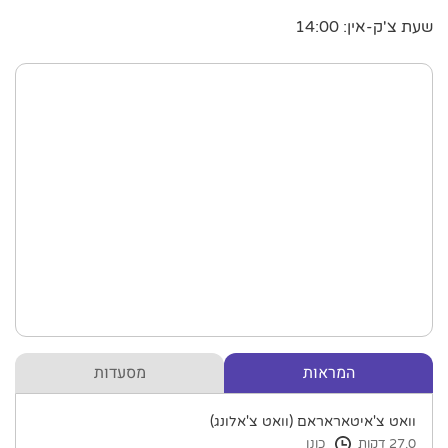
שעת צ'ק-אין: 14:00
המראות
מסעדות
וואט צ'איטאראראם (וואט צ'אלונג)
27.0 דקות
כונן