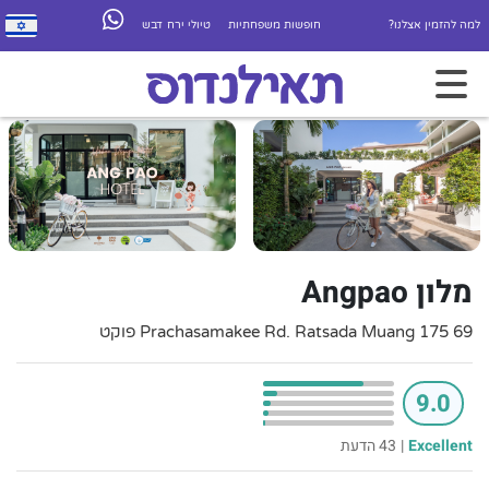
למה להזמין אצלנו?
חופשות משפחתיות
טיולי ירח דבש
מלון Angpao
69 175 Prachasamakee Rd. Ratsada Muang פוקט
9.0
Excellent
|
43 הדעת