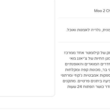
נית, גלריה לאמנות ואוכל.
ק של קילומטר אחד ממרכז
סטייל ( Maya Lifestyle ), במרחק של 2 ק"מ מגן החיות של צ'יאנג מאי
. החדרים המוארים והאופנתיים
י בר, מכונות קפה ומקלחות
פקות אמבטיות ג'קוזי ומרתפי
ציעה ביתנים פרטיים. מתקנים
אחרים כוללים גלריה לאמנות, מסעדה עכשווית, בר קוקטיילים וחדר כושר הפתוח 24 שעות