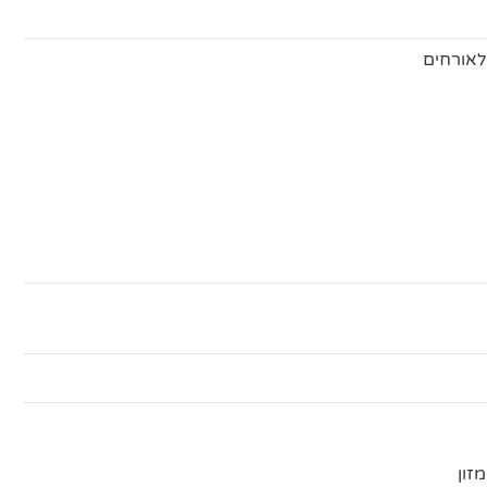
לאורחים
זון