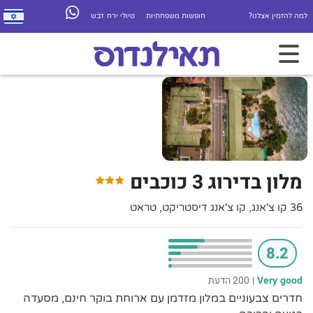
למה להזמין אצלנו?
חופשות משפחתיות
טיולי ירח דבש
מלון בדירוג 3 כוכבים
36 קו צ'אנג, קו צ'אנג דיסטריקט, טראט
8.2
Very good
|
200 הדעת
חדרים צבעוניים במלון מזדמן עם ארוחת בוקר חינם, מסעדה