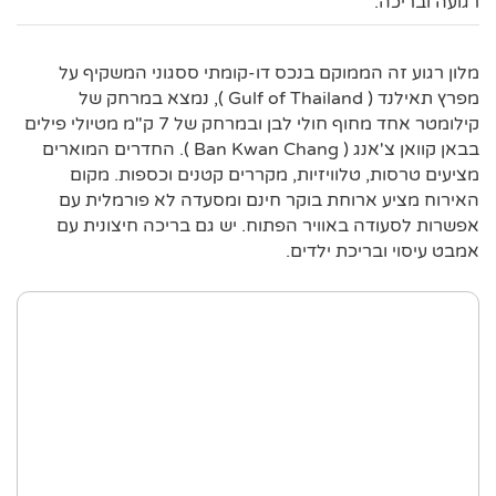
רגועה ובריכה.
מלון רגוע זה הממוקם בנכס דו-קומתי ססגוני המשקיף על
מפרץ תאילנד ( Gulf of Thailand ), נמצא במרחק של
קילומטר אחד מחוף חולי לבן ובמרחק של 7 ק"מ מטיולי פילים
בבאן קוואן צ'אנג ( Ban Kwan Chang ). החדרים המוארים
מציעים טרסות, טלוויזיות, מקררים קטנים וכספות. מקום
האירוח מציע ארוחת בוקר חינם ומסעדה לא פורמלית עם
אפשרות לסעודה באוויר הפתוח. יש גם בריכה חיצונית עם
אמבט עיסוי ובריכת ילדים.